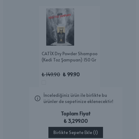
CATİX Dry Powder Shampoo
(Kedi Toz Şampuan) 150 Gr
₺ 149.90
₺ 99.90
İncelediğiniz ürün ile birlikte bu
ürünler de sepetinize eklenecektir!
Toplam Fiyat
₺ 3,299.00
Birlikte Sepete Ekle (1)