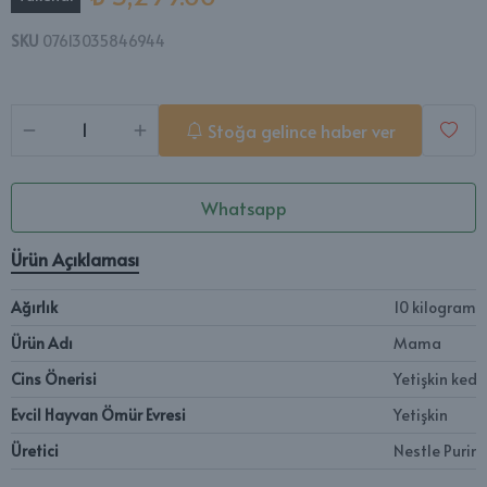
SKU
07613035846944
Stoğa gelince haber ver
Whatsapp
Ürün Açıklaması
Ağırlık
‎10 kilogram
Ürün Adı
‎Mama
Cins Önerisi
‎Yetişkin ked
Evcil Hayvan Ömür Evresi
‎Yetişkin
Üretici
‎Nestle Purin