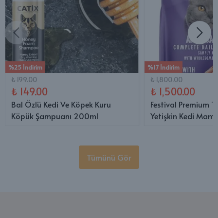
%25 İndirim
%17 İndirim
₺ 199.00
₺ 1,800.00
₺ 149.00
₺ 1,500.00
Bal Özlü Kedi Ve Köpek Kuru
Festival Premium T
Köpük Şampuanı 200ml
Yetişkin Kedi Mama
Tümünü Gör