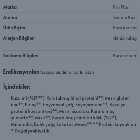
Marka
‎Pro Plan
Aroma
‎Zengin Kuzu E
Ürün Biçimi
‎Kuru kedi m
Alerjen Bilgileri
‎deniz kulağı
Saklama Bilgileri
‎Kuru ve seri
Endikasyonları:
hassas sindirim, zorlu iştah
İçindekiler:
Kuzu eti (%17**), Kurutulmuş hindi proteini**, Mısır gluten
unu**, Pirinç**, Hayvansal yağ, Soya proteini**, Bezelye
proteini konsantresi**, Mısır nişastası, Kurutulmuş
yumurta**, Mısır**, Kurutulmuş hindiba kökü (%2*),
Mineraller, Balık yağı, Sakatat, Maya** ** Protein kaynakları
* Doğal prebiyotik.