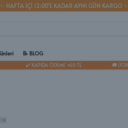
✨ HAFTA IÇI 12:00'E KADAR AYNI GÜN KARGO 
ünleri
📝 BLOG
✔️ KAPIDA ÖDEME +60 TL
🚚 ÜCRET
MU
🐈 K
✔ Ke
✔ 1 
✔ Ke
AT LİTTER
✔ Ked
Kumu
✔ Ke
✔ Ke