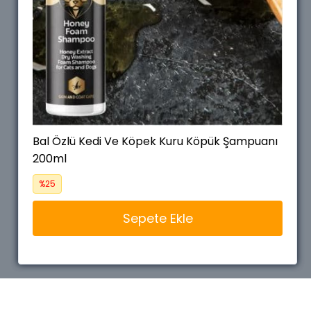
Bal Özlü Kedi Ve Köpek Kuru Köpük Şampuanı
Bal Özlü Kedi Ve Köpek Kuru Köpük Şampuanı
200ml
200ml
%25
%25
Sepete Ekle
Sepete Ekle