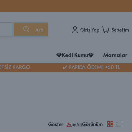
✨
Ara
Giriş Yap
Sepetim
💎Kedi Kumu💎
Mamalar
SİZ KARGO
✔️ KAPIDA ÖDEME +60 TL
EDİ MAMASI VE BAKIM ÜRÜNLERİ
di Mamaları
kg Açık Mamalar
di Ödül Maması
i Sağlık Ürünleri
di Bakım Ürünleri
di Konserve Mamaları
Göster
Görünüm
24
36
48