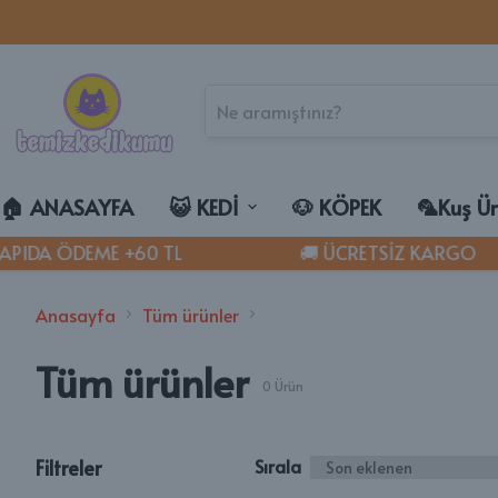
🏠︎ ANASAYFA
😺 KEDİ
🐶 KÖPEK
🦜Kuş Ür
PIDA ÖDEME +60 TL
🚚 ÜCRETSİZ KARGO
🐾 KEDİ KU
Goldlife
Anasayfa
Tüm ürünler
Magicsand
Tüm ürünler
Lumpysand
0
Ürün
LESS FREE C
TemizKedi
Easyclean
Filtreler
Sırala