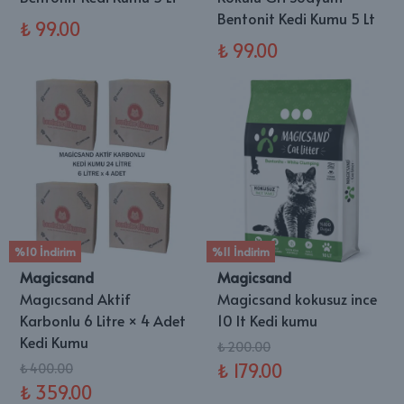
Bentonit Kedi Kumu 5 Lt
₺ 99.00
₺ 99.00
%10 İndirim
%11 İndirim
Magicsand
Magicsand
Magıcsand Aktif
Magicsand kokusuz ince
Karbonlu 6 Litre × 4 Adet
10 lt Kedi kumu
Kedi Kumu
₺ 200.00
₺ 179.00
₺ 400.00
₺ 359.00