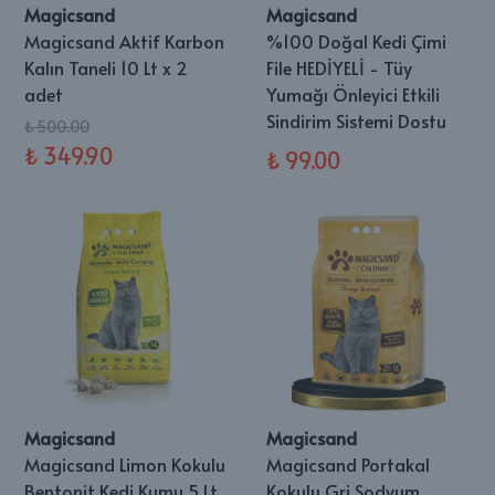
Magicsand
Magicsand
Magicsand Aktif Karbon
%100 Doğal Kedi Çimi
Kalın Taneli 10 Lt x 2
File HEDİYELİ - Tüy
adet
Yumağı Önleyici Etkili
Sindirim Sistemi Dostu
₺ 500.00
₺ 349.90
₺ 99.00
Magicsand
Magicsand
Magicsand Limon Kokulu
Magicsand Portakal
Bentonit Kedi Kumu 5 Lt
Kokulu Gri Sodyum