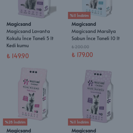
%11 İndirim
Magicsand
Magicsand
Magicsand Lavanta
Magicsand Marsilya
Kokulu İnce Taneli 5 lt
Sabun İnce Taneli 10 lt
Kedi kumu
₺ 200.00
₺ 179.00
₺ 149.90
%28 İndirim
%11 İndirim
Magicsand
Magicsand