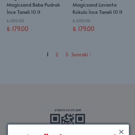
Magicsand Bebe Pudralı
Magicsand Lavanta
İnce Taneli 10 lt
Kokulu İnce Taneli 10 lt
₺ 250.00
₺ 200.00
₺ 179.00
₺ 179.00
1
2
3
Sonraki