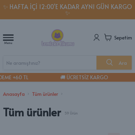
✨ HAFTA İÇI 12:00'E KADAR AYNI GÜN KARGO
✨
Sepetim
Menu
Ara
ME +60 TL
🚚 ÜCRETSİZ KARGO
Anasayfa
Tüm ürünler
Tüm ürünler
59
Ürün