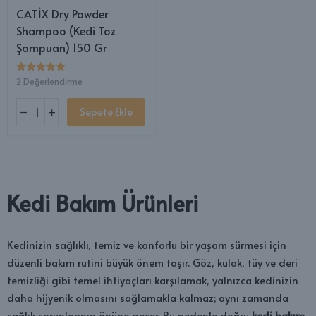
CATİX Dry Powder
Shampoo (Kedi Toz
Şampuan) 150 Gr
2 Değerlendirme
Sepete Ekle
Kedi Bakım Ürünleri
Kedinizin sağlıklı, temiz ve konforlu bir yaşam sürmesi için
düzenli bakım rutini büyük önem taşır. Göz, kulak, tüy ve deri
temizliği gibi temel ihtiyaçları karşılamak, yalnızca kedinizin
daha hijyenik olmasını sağlamakla kalmaz; aynı zamanda
sağlık sorunlarının önüne geçer. Bu nedenle doğru
kedi bakım