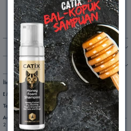
Bizi takip edin
MARKALARIMIZ
Şirketimiz
İletişim
E Mail
lifesand16@hotmail.com
Telefon
0532 659 09 16
Adres
Fatsa Org.San. Böl. Mehmet Akif Beşik Sokak No8/1-
2 Fatsa Ordu