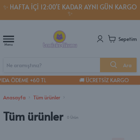
✨ HAFTA İÇI 12:00'E KADAR AYNI GÜN KARGO
✨
Sepetim
Menu
Ara
IDA ÖDEME +60 TL
🚚 ÜCRETSİZ KARGO
Anasayfa
Tüm ürünler
Tüm ürünler
0
Ürün