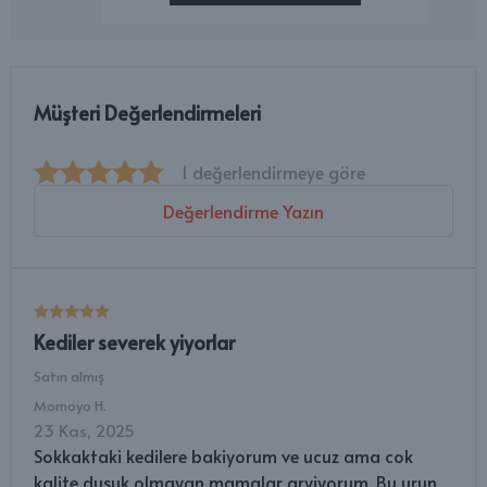
Müşteri Değerlendirmeleri
1 değerlendirmeye göre
Değerlendirme Yazın
Kediler severek yiyorlar
Satın almış
Momoyo
H.
23 Kas, 2025
Sokkaktaki kedilere bakiyorum ve ucuz ama cok
kalite dusuk olmayan mamalar aryiyorum. Bu urun