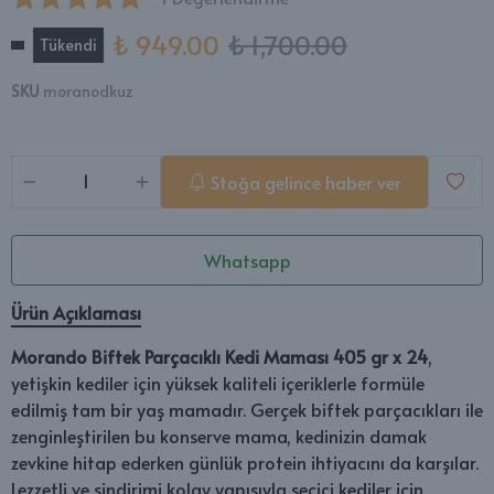
₺ 949.00
₺ 1,700.00
Tükendi
SKU
moranodkuz
Stoğa gelince haber ver
Whatsapp
Ürün Açıklaması
Morando Biftek Parçacıklı Kedi Maması 405 gr x 24
,
yetişkin kediler için yüksek kaliteli içeriklerle formüle
edilmiş tam bir yaş mamadır. Gerçek biftek parçacıkları ile
zenginleştirilen bu konserve mama, kedinizin damak
zevkine hitap ederken günlük protein ihtiyacını da karşılar.
Lezzetli ve sindirimi kolay yapısıyla seçici kediler için