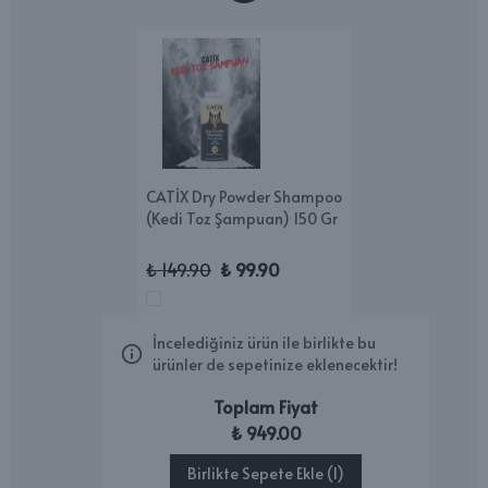
CATİX Dry Powder Shampoo
(Kedi Toz Şampuan) 150 Gr
₺ 149.90
₺ 99.90
İncelediğiniz ürün ile birlikte bu
ürünler de sepetinize eklenecektir!
Toplam Fiyat
₺ 949.00
Birlikte Sepete Ekle (1)