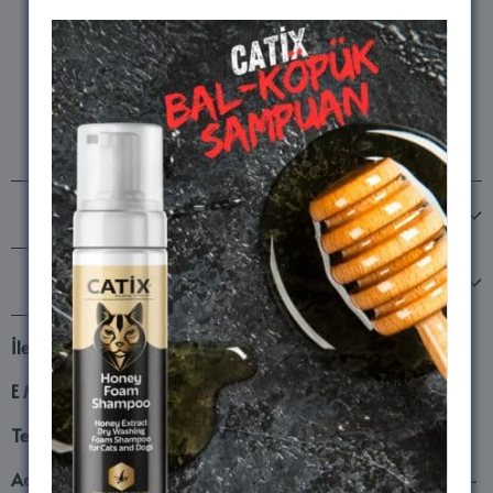
Bizi takip edin
MARKALARIMIZ
Şirketimiz
İletişim
E Mail
lifesand16@hotmail.com
Telefon
0532 659 09 16
Adres
Fatsa Org.San. Böl. Mehmet Akif Beşik Sokak No8/1-