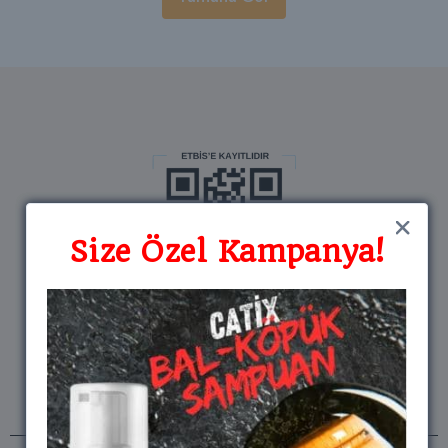
Size Özel Kampanya!
Size Özel Kampanya!
Bizi takip edin