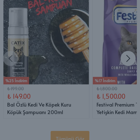
%25 İndirim
%17 İndirim
₺ 199.00
₺ 1,800.00
₺ 149.00
₺ 1,500.00
Bal Özlü Kedi Ve Köpek Kuru
Festival Premium T
Köpük Şampuanı 200ml
Yetişkin Kedi Mama
Tümünü Gör