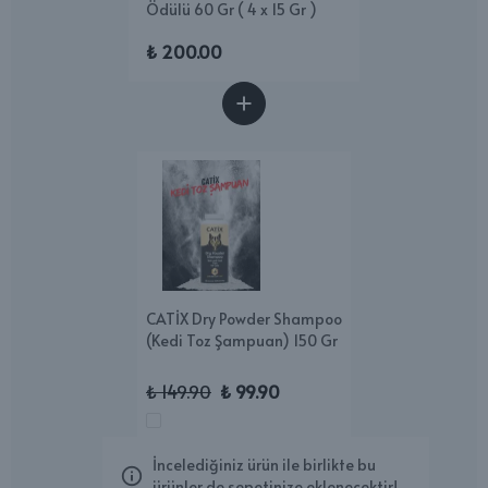
Ödülü 60 Gr ( 4 x 15 Gr )
₺ 200.00
CATİX Dry Powder Shampoo
(Kedi Toz Şampuan) 150 Gr
₺ 149.90
₺ 99.90
İncelediğiniz ürün ile birlikte bu
ürünler de sepetinize eklenecektir!