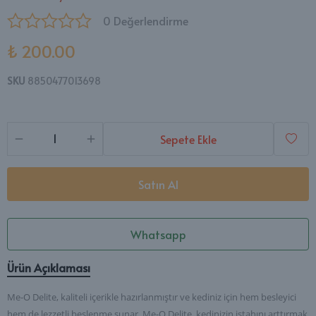
0 Değerlendirme
₺ 200.00
SKU
8850477013698
Sepete Ekle
Satın Al
Whatsapp
Ürün Açıklaması
Me-O Delite, kaliteli içerikle hazırlanmıştır ve kediniz için hem besleyici
hem de lezzetli beslenme sunar.
Me-O Delite, kedinizin iştahını arttırmak