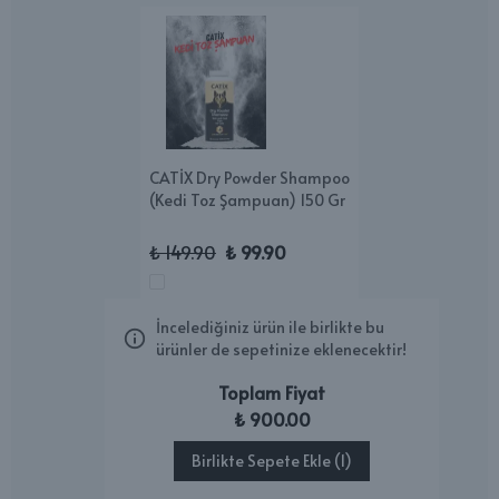
CATİX Dry Powder Shampoo
(Kedi Toz Şampuan) 150 Gr
₺ 149.90
₺ 99.90
İncelediğiniz ürün ile birlikte bu
ürünler de sepetinize eklenecektir!
Toplam Fiyat
₺ 900.00
Birlikte Sepete Ekle (1)