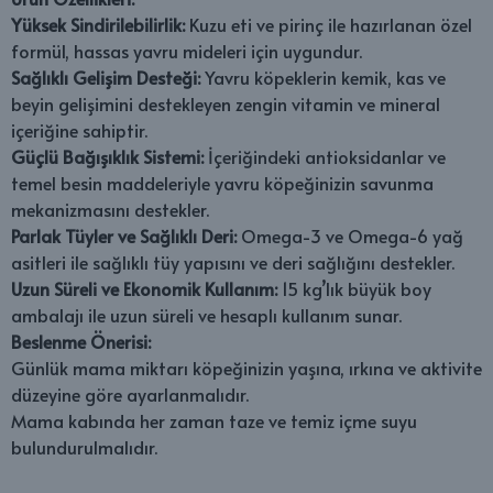
Yüksek Sindirilebilirlik:
Kuzu eti ve pirinç ile hazırlanan özel
formül, hassas yavru mideleri için uygundur.
Sağlıklı Gelişim Desteği:
Yavru köpeklerin kemik, kas ve
beyin gelişimini destekleyen zengin vitamin ve mineral
içeriğine sahiptir.
Güçlü Bağışıklık Sistemi:
İçeriğindeki antioksidanlar ve
temel besin maddeleriyle yavru köpeğinizin savunma
mekanizmasını destekler.
Parlak Tüyler ve Sağlıklı Deri:
Omega-3 ve Omega-6 yağ
asitleri ile sağlıklı tüy yapısını ve deri sağlığını destekler.
Uzun Süreli ve Ekonomik Kullanım:
15 kg’lık büyük boy
ambalajı ile uzun süreli ve hesaplı kullanım sunar.
Beslenme Önerisi:
Günlük mama miktarı köpeğinizin yaşına, ırkına ve aktivite
düzeyine göre ayarlanmalıdır.
Mama kabında her zaman taze ve temiz içme suyu
bulundurulmalıdır.