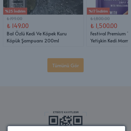
%25 İndirim
%17 İndirim
₺ 199.00
₺ 1,800.00
₺ 149.00
₺ 1,500.00
Bal Özlü Kedi Ve Köpek Kuru
Festival Premium T
Köpük Şampuanı 200ml
Yetişkin Kedi Mama
Tümünü Gör