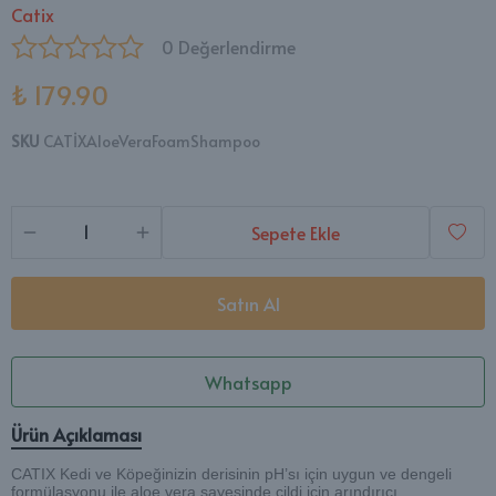
Catix
0 Değerlendirme
₺ 179.90
SKU
CATİXAloeVeraFoamShampoo
Sepete Ekle
Satın Al
Whatsapp
Ürün Açıklaması
CATIX Kedi ve Köpeğinizin derisinin pH’sı için uygun ve dengeli
formülasyonu ile aloe vera sayesinde cildi için arındırıcı,