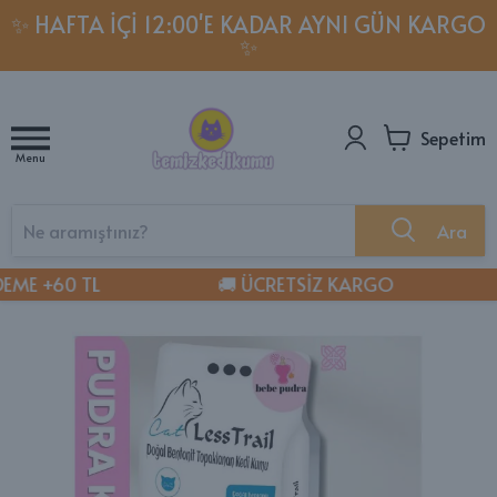
✨ HAFTA İÇI 12:00'E KADAR AYNI GÜN KARGO
✨
Sepetim
Menu
Ara
ME +60 TL
🚚 ÜCRETSİZ KARGO