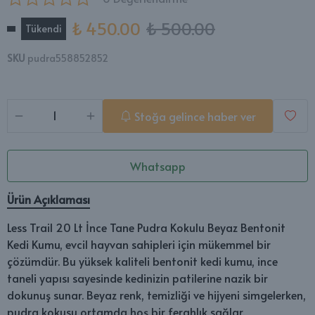
₺ 450.00
₺ 500.00
Tükendi
SKU
pudra558852852
Stoğa gelince haber ver
Whatsapp
Ürün Açıklaması
Less Trail 20 Lt İnce Tane Pudra Kokulu Beyaz Bentonit
Kedi Kumu, evcil hayvan sahipleri için mükemmel bir
çözümdür. Bu yüksek kaliteli bentonit kedi kumu, ince
taneli yapısı sayesinde kedinizin patilerine nazik bir
dokunuş sunar. Beyaz renk, temizliği ve hijyeni simgelerken,
pudra kokusu ortamda hoş bir ferahlık sağlar.