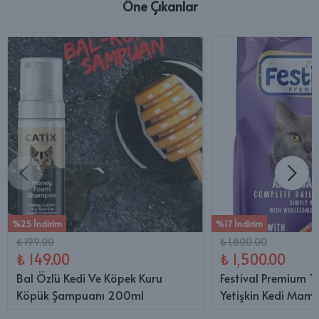
Öne Çıkanlar
%25 İndirim
%17 İndirim
₺ 199.00
₺ 1,800.00
₺ 149.00
₺ 1,500.00
Bal Özlü Kedi Ve Köpek Kuru
Festival Premium T
Köpük Şampuanı 200ml
Yetişkin Kedi Mama