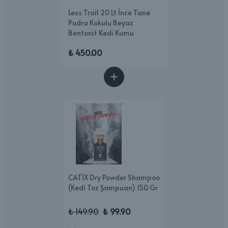
Less Trail 20 Lt İnce Tane
Pudra Kokulu Beyaz
Bentonit Kedi Kumu
₺ 450.00
CATİX Dry Powder Shampoo
(Kedi Toz Şampuan) 150 Gr
₺ 149.90
₺ 99.90