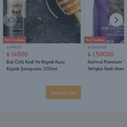
%25 İndirim
%17 İndirim
₺ 199.00
₺ 1,800.00
₺ 149.00
₺ 1,500.00
Bal Özlü Kedi Ve Köpek Kuru
Festival Premium T
Köpük Şampuanı 200ml
Yetişkin Kedi Mama
Tümünü Gör