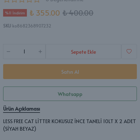
₺ 355.00
₺ 400.00
%11 İndirim
SKU
ko8682368907232
Sepete Ekle
Satın Al
Whatsapp
Ürün Açıklaması
LESS FREE CAT LİTTER KOKUSUZ İNCE TANELİ 10LT X 2 ADET
(SİYAH BEYAZ)