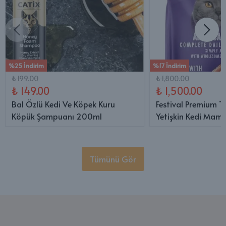
%25 İndirim
%17 İndirim
₺ 199.00
₺ 1,800.00
₺ 149.00
₺ 1,500.00
Bal Özlü Kedi Ve Köpek Kuru
Festival Premium T
Köpük Şampuanı 200ml
Yetişkin Kedi Mama
Tümünü Gör