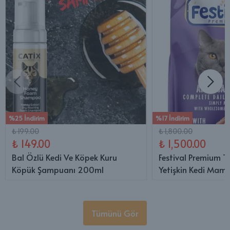
%25 İndirim
%17 İndirim
₺ 199.00
₺ 1,800.00
₺ 149.00
₺ 1,500.00
Bal Özlü Kedi Ve Köpek Kuru
Festival Premium T
Köpük Şampuanı 200ml
Yetişkin Kedi Mama
Tümünü Gör