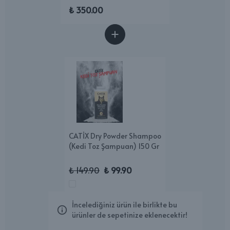
₺ 350.00
CATİX Dry Powder Shampoo
(Kedi Toz Şampuan) 150 Gr
₺ 149.90
₺ 99.90
İncelediğiniz ürün ile birlikte bu
ürünler de sepetinize eklenecektir!