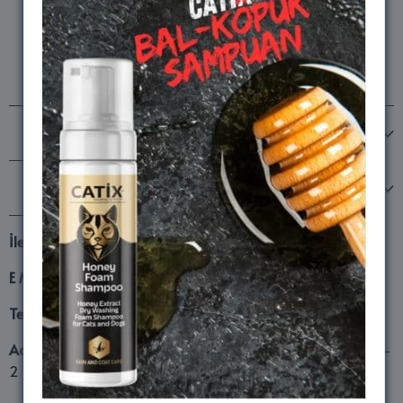
Bizi takip edin
MARKALARIMIZ
Şirketimiz
İletişim
E Mail
lifesand16@hotmail.com
Telefon
0532 659 09 16
Adres
Fatsa Org.San. Böl. Mehmet Akif Beşik Sokak No8/1-
2 Fatsa Ordu