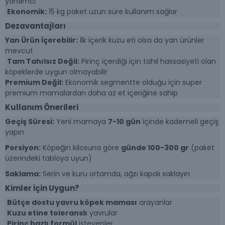
yardımcı
Ekonomik:
15 kg paket uzun süre kullanım sağlar
Dezavantajları
Yan Ürün İçerebilir:
İlk içerik kuzu eti olsa da yan ürünler
mevcut
Tam Tahılsız Değil:
Pirinç içerdiği için tahıl hassasiyeti olan
köpeklerde uygun olmayabilir
Premium Değil:
Ekonomik segmentte olduğu için super
premium mamalardan daha az et içeriğine sahip
Kullanım Önerileri
Geçiş Süresi:
Yeni mamaya
7-10 gün
içinde kademeli geçiş
yapın
Porsiyon:
Köpeğin kilosuna göre
günde 100-300 gr
(paket
üzerindeki tabloya uyun)
Saklama:
Serin ve kuru ortamda, ağzı kapalı saklayın
Kimler İçin Uygun?
Bütçe dostu yavru köpek maması
arayanlar
Kuzu etine toleranslı
yavrular
Pirinç bazlı formül
isteyenler