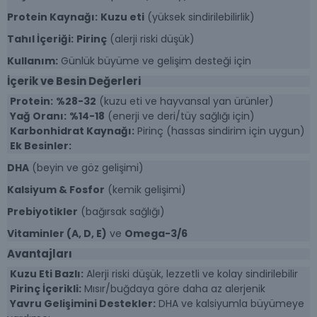
Protein Kaynağı:
Kuzu eti
(yüksek sindirilebilirlik)
Tahıl İçeriği:
Pirinç
(alerji riski düşük)
Kullanım:
Günlük büyüme ve gelişim desteği için
İçerik ve Besin Değerleri
Protein:
%28-32
(kuzu eti ve hayvansal yan ürünler)
Yağ Oranı:
%14-18
(enerji ve deri/tüy sağlığı için)
Karbonhidrat Kaynağı:
Pirinç (hassas sindirim için uygun)
Ek Besinler:
DHA
(beyin ve göz gelişimi)
Kalsiyum & Fosfor
(kemik gelişimi)
Prebiyotikler
(bağırsak sağlığı)
Vitaminler (A, D, E)
ve
Omega-3/6
Avantajları
Kuzu Eti Bazlı:
Alerji riski düşük, lezzetli ve kolay sindirilebilir
Pirinç İçerikli:
Mısır/buğdaya göre daha az alerjenik
Yavru Gelişimini Destekler:
DHA ve kalsiyumla büyümeye