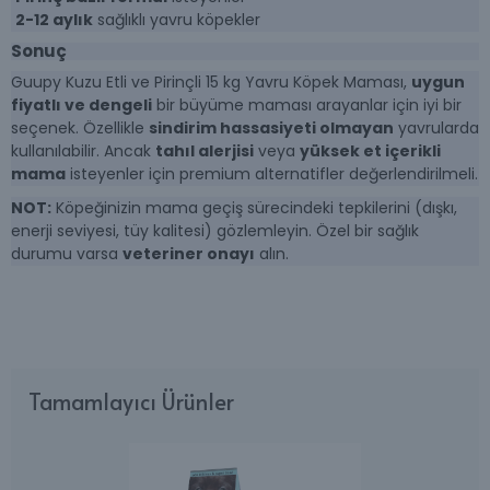
2-12 aylık
sağlıklı yavru köpekler
Sonuç
Guupy Kuzu Etli ve Pirinçli 15 kg Yavru Köpek Maması,
uygun
fiyatlı ve dengeli
bir büyüme maması arayanlar için iyi bir
seçenek. Özellikle
sindirim hassasiyeti olmayan
yavrularda
kullanılabilir. Ancak
tahıl alerjisi
veya
yüksek et içerikli
mama
isteyenler için premium alternatifler değerlendirilmeli.
NOT:
Köpeğinizin mama geçiş sürecindeki tepkilerini (dışkı,
enerji seviyesi, tüy kalitesi) gözlemleyin. Özel bir sağlık
durumu varsa
veteriner onayı
alın.
Tamamlayıcı Ürünler