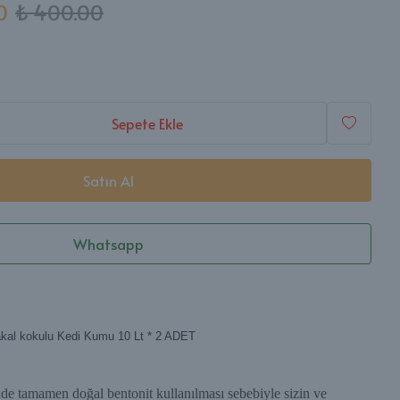
0
₺ 400.00
Sepete Ekle
Satın Al
Whatsapp
akal kokulu Kedi Kumu 10 Lt * 2 ADET
nde tamamen doğal bentonit kullanılması sebebiyle sizin ve