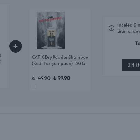
İncelediğin
ürünler de 
To
al
CATİX Dry Powder Shampoo
2
(Kedi Toz Şampuan) 150 Gr
Birlik
₺ 149.90
₺ 99.90