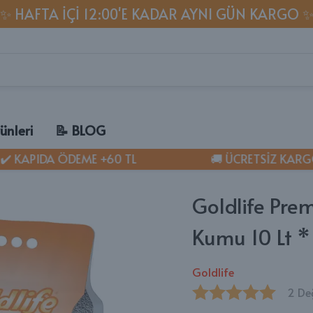
✨ HAFTA IÇI 12:00'E KADAR AYNI GÜN KARGO 
ünleri
📝 BLOG
KAPIDA ÖDEME +60 TL
🚚 ÜCRETSİZ KARGO
MU
🐈 K
✔ Ke
Goldlife Pre
✔ 1 
Kumu 10 Lt 
✔ Ke
AT LİTTER
✔ Ked
Goldlife
Kumu
✔ Ke
✔ Ke
2 De