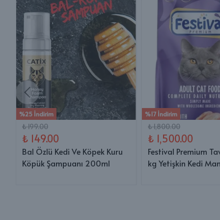
%25 İndirim
%17 İndirim
₺ 199.00
₺ 1,800.00
₺ 149.00
₺ 1,500.00
Bal Özlü Kedi Ve Köpek Kuru
Festival Premium Ta
Köpük Şampuanı 200ml
kg Yetişkin Kedi Ma