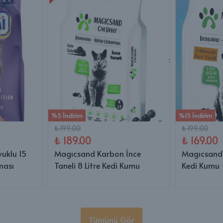
%5 İndirim
%15 İndirim
₺ 199.00
₺ 199.00
₺ 189.00
₺ 169.00
vuklu 15
Magıcsand Karbon İnce
Magıcsand 
ması
Taneli 8 Litre Kedi Kumu
Kedi Kumu
Tümünü Gör