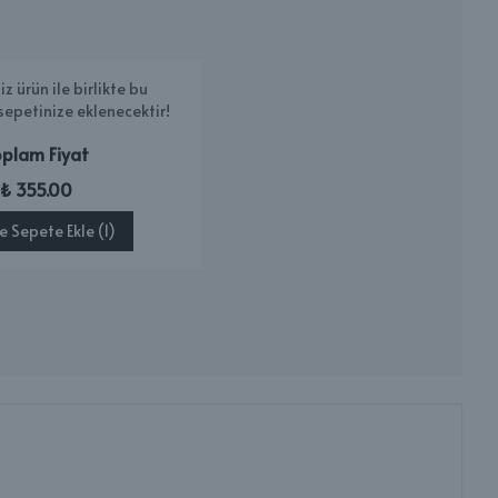
iz ürün ile birlikte bu
sepetinize eklenecektir!
plam Fiyat
₺ 355.00
te Sepete Ekle (1)