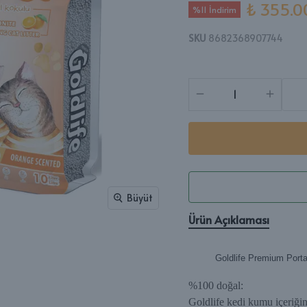
₺ 355.0
%11 İndirim
SKU
8682368907744
Büyüt
Ürün Açıklaması
Goldlife Premium Port
%100 doğal:
Goldlife kedi kumu içeriği