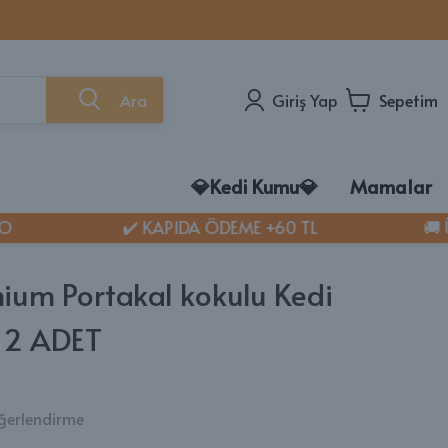
✨
Ara
Giriş Yap
Sepetim
💎Kedi Kumu💎
Mamalar
✔️ KAPIDA ÖDEME +60 TL
🚚 ÜC
EDİ MAMASI VE BAKIM ÜRÜNLERİ
di Mamaları
mium Portakal kokulu Kedi
kg Açık Mamalar
* 2 ADET
di Ödül Maması
i Sağlık Ürünleri
di Bakım Ürünleri
di Konserve Mamaları
ğerlendirme