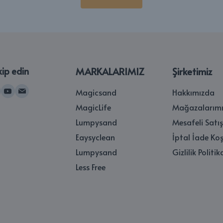
kip edin
MARKALARIMIZ
Şirketimiz
Magicsand
Hakkımızda
MagicLife
Mağazalarımı
Lumpysand
Mesafeli Satı
Eaysyclean
İptal İade Koş
Lumpysand
Gizlilik Politik
Less Free