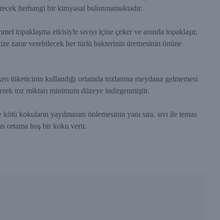
verecek herhangi bir kimyasal bulunmamaktadır.
l topaklaşma etkisiyle sıvıyı içine çeker ve anında topaklaşır.
nize zarar verebilecek her türlü bakterinin üremesinin önüne
rken tüketicinin kullandığı ortamda tozlanma meydana gelmemesi
ilerek toz miktarı minimum düzeye indirgenmiştir.
kötü kokuların yayılmasını önlemesinin yanı sıra, sıvı ile temas
 ortama hoş bir koku verir.