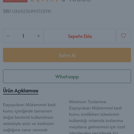
SKU
G8682368907287K1
Sepete Ekle
Satın Al
Whatsapp
Ürün Açıklaması
Minimum Tozlanma:
Eaysyclean Mükemmel kedi
Eaysyclean Mükemmel kedi
kumu içeriğinde tamamen
kumu üretilirken tüketicinin
doğal bentonit kullanılması
kullandığı ortamda tozlanma
sebebiyle sizin ve kedinizin
meydana gelmemesi için özel
sağlığına zarar verecek
işlemlerden geçirilerek toz