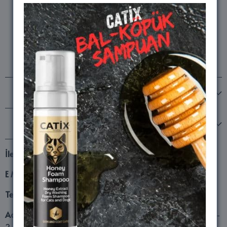
Bizi takip edin
MARKALARIMIZ
Şirketimiz
İletişim
E Mail
lifesand16@hotmail.com
Telefon
0532 659 09 16
Adres
Fatsa Org.San. Böl. Mehmet Akif Beşik Sokak No8/1-
2 Fatsa Ordu