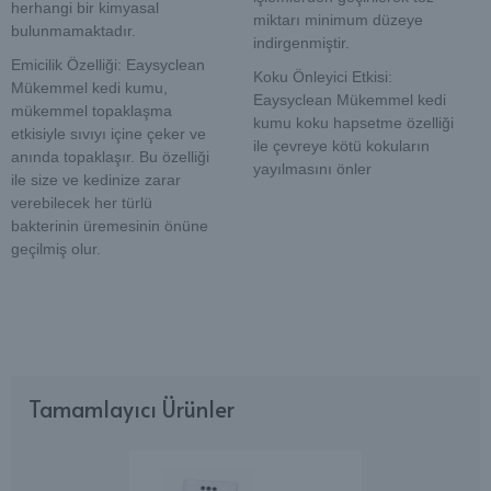
herhangi bir kimyasal
miktarı minimum düzeye
bulunmamaktadır.
indirgenmiştir.
Emicilik Özelliği: Eaysyclean
Koku Önleyici Etkisi:
Mükemmel kedi kumu,
Eaysyclean Mükemmel kedi
mükemmel topaklaşma
kumu koku hapsetme özelliği
etkisiyle sıvıyı içine çeker ve
ile çevreye kötü kokuların
anında topaklaşır. Bu özelliği
yayılmasını önler
ile size ve kedinize zarar
verebilecek her türlü
bakterinin üremesinin önüne
geçilmiş olur.
Tamamlayıcı Ürünler