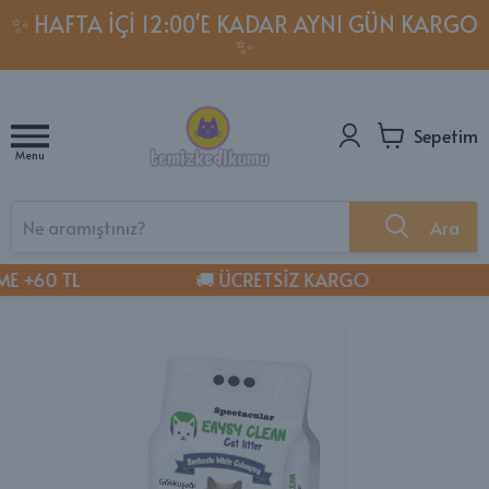
✨ HAFTA İÇI 12:00'E KADAR AYNI GÜN KARGO
✨
Sepetim
Menu
Ara
 +60 TL
🚚 ÜCRETSİZ KARGO
✔️