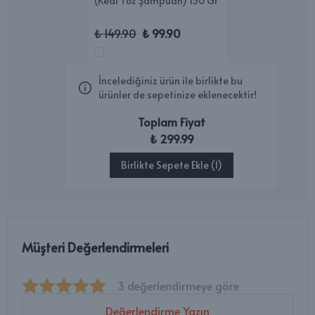
(Kedi Toz Şampuan) 150 Gr
₺ 149.90
₺ 99.90
İncelediğiniz ürün ile birlikte bu
ürünler de sepetinize eklenecektir!
Toplam Fiyat
₺ 299.99
Birlikte Sepete Ekle (1)
Müşteri Değerlendirmeleri
3 değerlendirmeye göre
Değerlendirme Yazın