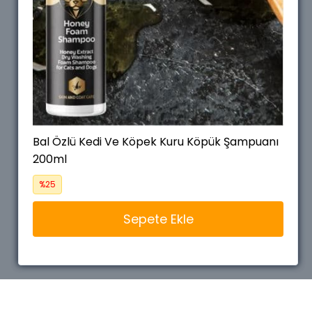
Bal Özlü Kedi Ve Köpek Kuru Köpük Şampuanı
Bal Özlü Kedi Ve Köpek Kuru Köpük Şampuanı
200ml
200ml
%25
%25
Sepete Ekle
Sepete Ekle