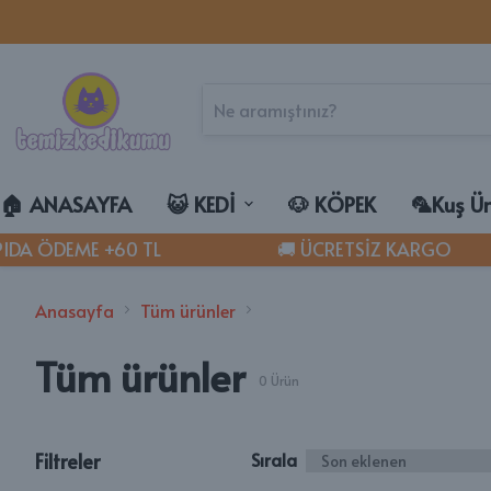
🏠︎ ANASAYFA
😺 KEDİ
🐶 KÖPEK
🦜Kuş Ür
DA ÖDEME +60 TL
🚚 ÜCRETSİZ KARGO
🐾 KEDİ KU
Goldlife
Anasayfa
Tüm ürünler
Magicsand
Tüm ürünler
Lumpysand
0
Ürün
LESS FREE C
TemizKedi
Easyclean
Filtreler
Sırala