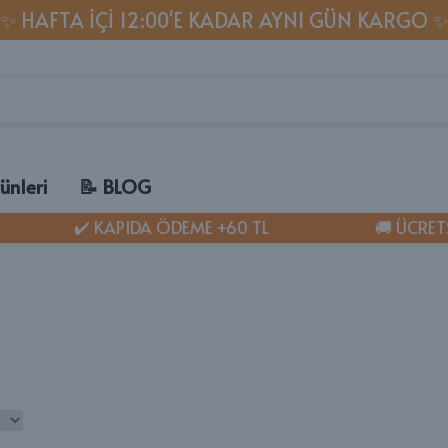
✨ HAFTA IÇI 12:00'E KADAR AYNI GÜN KARGO 
ünleri
📝 BLOG
✔️ KAPIDA ÖDEME +60 TL
🚚 ÜCRETS
MU
🐈 K
✔ Ke
✔ 1 
✔ Ke
AT LİTTER
✔ Ked
Kumu
✔ Ke
✔ Ke