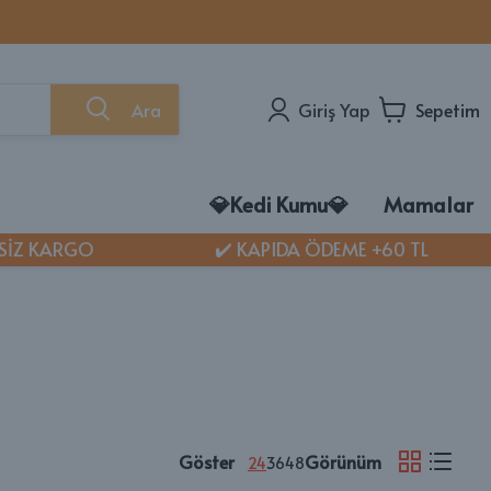
✨
Ara
Giriş Yap
Sepetim
💎Kedi Kumu💎
Mamalar
İZ KARGO
✔️ KAPIDA ÖDEME +60 TL
EDİ MAMASI VE BAKIM ÜRÜNLERİ
di Mamaları
kg Açık Mamalar
di Ödül Maması
i Sağlık Ürünleri
di Bakım Ürünleri
di Konserve Mamaları
Göster
Görünüm
24
36
48