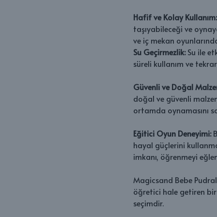
Hafif ve Kolay Kullanım
taşıyabileceği ve oynaya
ve iç mekan oyunlarında
Su Geçirmezlik:
Su ile et
süreli kullanım ve tekra
Güvenli ve Doğal Malze
doğal ve güvenli malzeme
ortamda oynamasını sağ
Eğitici Oyun Deneyimi:
B
hayal güçlerini kullanma
imkanı, öğrenmeyi eğlenc
Magicsand Bebe Pudralı 
öğretici hale getiren bi
seçimdir.