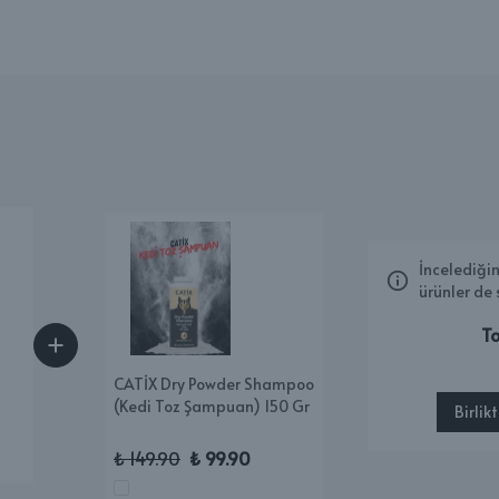
İncelediğin
ürünler de 
To
CATİX Dry Powder Shampoo
(Kedi Toz Şampuan) 150 Gr
Birlik
₺ 149.90
₺ 99.90