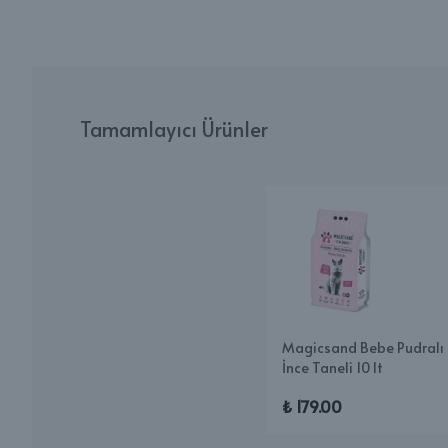
Tamamlayıcı Ürünler
Magicsand Bebe Pudralı
İnce Taneli 10 lt
₺ 179.00