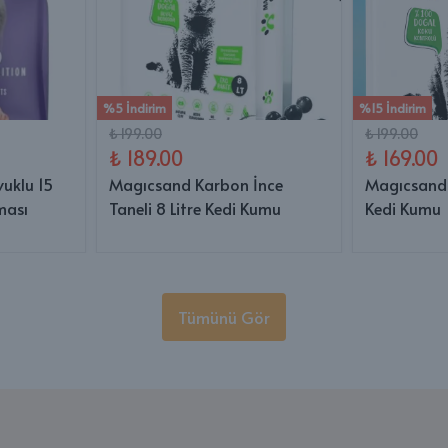
%5 İndirim
%15 İndirim
₺ 199.00
₺ 199.00
₺ 189.00
₺ 169.00
vuklu 15
Magıcsand Karbon İnce
Magıcsand 
ması
Taneli 8 Litre Kedi Kumu
Kedi Kumu
Tümünü Gör