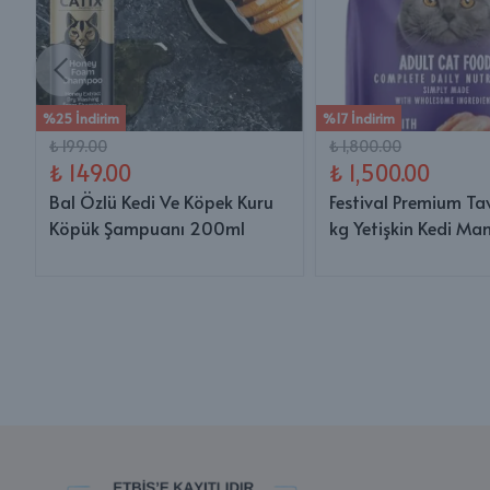
%25 İndirim
%17 İndirim
₺ 199.00
₺ 1,800.00
₺ 149.00
₺ 1,500.00
Bal Özlü Kedi Ve Köpek Kuru
Festival Premium Ta
Köpük Şampuanı 200ml
kg Yetişkin Kedi Ma