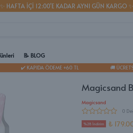
✨ HAFTA IÇI 12:00'E KADAR AYNI GÜN KARGO 
ünleri
📝 BLOG
✔️ KAPIDA ÖDEME +60 TL
🚚 ÜCRETSİZ
MU
🐈 K
✔ Ke
Magicsand Be
✔ 1 
✔ Ke
Magicsand
AT LİTTER
✔ Ked
0 De
Kumu
✔ Ke
₺ 179.0
✔ Ke
%28 İndirim