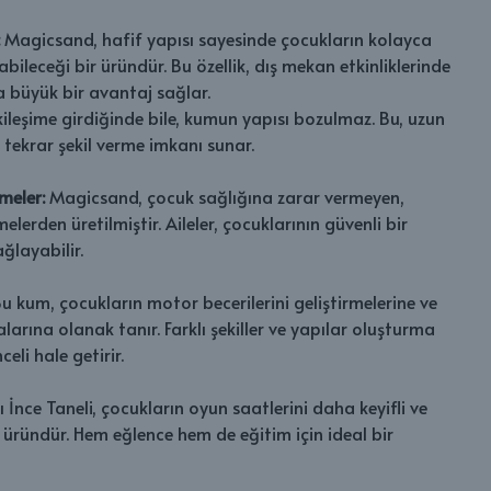
:
Magicsand, hafif yapısı sayesinde çocukların kolayca
bileceği bir üründür. Bu özellik, dış mekan etkinliklerinde
 büyük bir avantaj sağlar.
kileşime girdiğinde bile, kumun yapısı bozulmaz. Bu, uzun
r tekrar şekil verme imkanı sunar.
meler:
Magicsand, çocuk sağlığına zarar vermeyen,
lerden üretilmiştir. Aileler, çocuklarının güvenli bir
layabilir.
u kum, çocukların motor becerilerini geliştirmelerine ve
larına olanak tanır. Farklı şekiller ve yapılar oluşturma
eli hale getirir.
İnce Taneli, çocukların oyun saatlerini daha keyifli ve
r üründür. Hem eğlence hem de eğitim için ideal bir