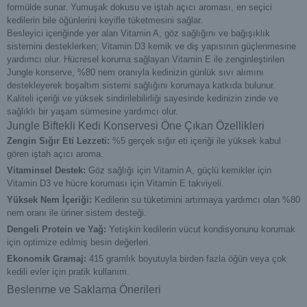
formülde sunar. Yumuşak dokusu ve iştah açıcı aroması, en seçici
kedilerin bile öğünlerini keyifle tüketmesini sağlar.
Besleyici içeriğinde yer alan Vitamin A, göz sağlığını ve bağışıklık
sistemini desteklerken; Vitamin D3 kemik ve diş yapısının güçlenmesine
yardımcı olur. Hücresel koruma sağlayan Vitamin E ile zenginleştirilen
Jungle konserve, %80 nem oranıyla kedinizin günlük sıvı alımını
destekleyerek boşaltım sistemi sağlığını korumaya katkıda bulunur.
Kaliteli içeriği ve yüksek sindirilebilirliği sayesinde kedinizin zinde ve
sağlıklı bir yaşam sürmesine yardımcı olur.
Jungle Biftekli Kedi Konservesi Öne Çıkan Özellikleri
Zengin Sığır Eti Lezzeti:
%5 gerçek sığır eti içeriği ile yüksek kabul
gören iştah açıcı aroma.
Vitaminsel Destek:
Göz sağlığı için Vitamin A, güçlü kemikler için
Vitamin D3 ve hücre koruması için Vitamin E takviyeli.
Yüksek Nem İçeriği:
Kedilerin su tüketimini artırmaya yardımcı olan %80
nem oranı ile üriner sistem desteği.
Dengeli Protein ve Yağ:
Yetişkin kedilerin vücut kondisyonunu korumak
için optimize edilmiş besin değerleri.
Ekonomik Gramaj:
415 gramlık boyutuyla birden fazla öğün veya çok
kedili evler için pratik kullanım.
Beslenme ve Saklama Önerileri