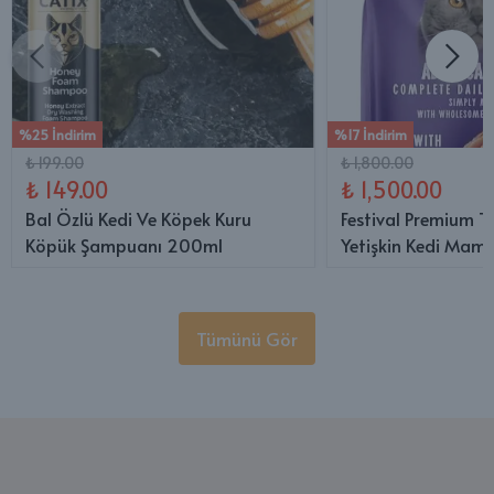
%25 İndirim
%17 İndirim
₺ 199.00
₺ 1,800.00
₺ 149.00
₺ 1,500.00
Bal Özlü Kedi Ve Köpek Kuru
Festival Premium T
Köpük Şampuanı 200ml
Yetişkin Kedi Mama
Tümünü Gör